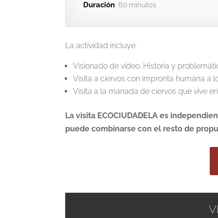
Duración
: 60 minutos
La actividad incluye:
Visionado de vídeo. Historia y problemáti
Visita a ciervos con impronta humana a l
Visita a la manada de ciervos que vive en
La visita ECOCIUDADELA es independiente
puede combinarse con el resto de propu
V