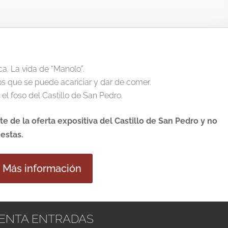
ca. La vida de “Manolo”.
os que se puede acariciar y dar de comer.
 el foso del Castillo de San Pedro.
 de la oferta expositiva del Castillo de San Pedro y no
estas.
Más información
ENTA ENTRADAS