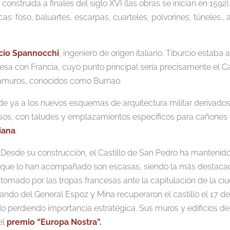
 construida a finales del siglo XVI (las obras se inician en 1592
icas: foso, baluartes, escarpas, cuarteles, polvorines, túnele
cio Spannocchi
, ingeniero de origen italiano. Tiburcio estaba a
a con Francia, cuyo punto principal sería precisamente el Cast
tramuros, conocidos como Burnao.
e ya a los nuevos esquemas de arquitectura militar derivados de
os, con taludes y emplazamientos específicos para cañones y
liana
.
Desde su construcción, el Castillo de San Pedro ha mantenido
s que lo han acompañado son escasas, siendo la más destacada
tomado por las tropas francesas ante la capitulación de la c
ndo del General Espoz y Mina recuperaron el castillo el 17 de
a ido perdiendo importancia estratégica. Sus muros y edificios
el
premio “Europa Nostra”.